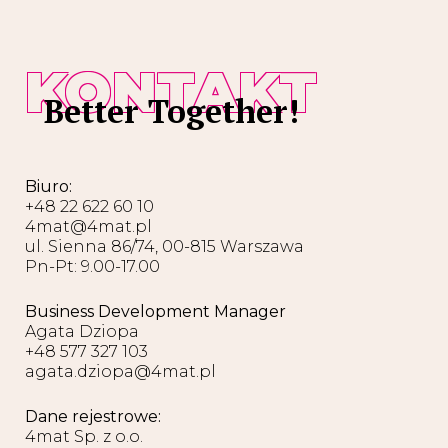
KONTAKT
Better Together!
Biuro:
+48 22 622 60 10
4mat@4mat.pl
ul. Sienna 86/74, 00-815 Warszawa
Pn-Pt: 9.00-17.00
Business Development Manager
Agata Dziopa
+48 577 327 103
agata.dziopa@4mat.pl
Dane rejestrowe:
4mat Sp. z o.o.