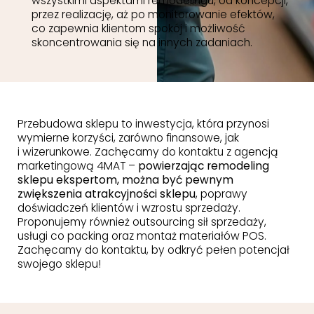
wszystkimi aspektami remodelingu, od koncepcji,
przez realizację, aż po monitorowanie efektów,
co zapewnia klientom spokój i możliwość
skoncentrowania się na innych zadaniach.
Przebudowa sklepu to inwestycja, która przynosi
wymierne korzyści, zarówno finansowe, jak
i wizerunkowe. Zachęcamy do kontaktu z agencją
marketingową 4MAT –
powierzając remodeling
sklepu ekspertom, można być pewnym
zwiększenia atrakcyjności sklepu
, poprawy
doświadczeń klientów i wzrostu sprzedaży.
Proponujemy również outsourcing sił sprzedaży,
usługi co packing oraz montaż materiałów POS.
Zachęcamy do kontaktu, by odkryć pełen potencjał
swojego sklepu!