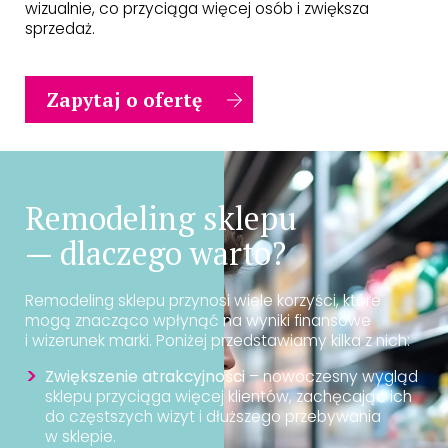
wizualnie, co przyciąga więcej osób i zwiększa
sprzedaż.
Zapytaj o ofertę
Remodeling sklepu
— dlaczego warto?
Remodeling sklepu przynosi wiele korzyści, które
mogą znacząco wpłynąć na wyniki finansowe
i wizerunek marki. Poniżej przedstawiamy kilka z nich:
Zwiększenie atrakcyjności
– nowoczesny wygląd
sklepu przyciąga więcej klientów, zachęcając ich
do częstszych wizyt i dłuższego przebywania
w sklepie.