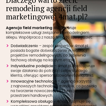
Dlaczego warto zlecić
remodeling agencji field
marketingowej 4mat.pl?
Agencja field marketing
4MAT oferuje
kompleksowe usługi związane z remodelingiem
sklepu. Współpraca z naszą firmą to szereg zalet:
Doświadczeni
e – zespół ekspertów 4mat.pl
posiada bogate doświadczenie w realizacji
projektów remodelingowych, co zapewnia
fachową obsługę na każdym etapie.
Indywidualne podejście
– 4mat.pl dostosowuje
swoje działania do potrzeb i celów każdego
klienta, oferując spersonalizowane rozwiązania.
Innowacyjne technologie
– agencja korzysta
z najnowszych technologii i trendów, co pozwala
na tworzenie nowoczesnych i funkcjonalnych
przestrzeni handlowych.
Kompleksowa obsługa
– 4mat.pl zajmuje się