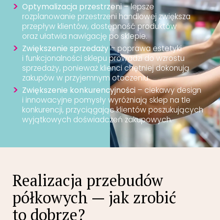
Optymalizacja przestrzeni
– lepsze
rozplanowanie przestrzeni handlowej zwiększa
przepływ klientów, dostępność produktów
oraz ułatwia nawigację po sklepie.
Zwiększenie sprzedaży
– poprawa estetyki
i funkcjonalności sklepu prowadzi do wzrostu
sprzedaży, ponieważ klienci chętniej dokonują
zakupów w przyjemnym otoczeniu.
Zwiększenie konkurencyjności
– ciekawy design
i innowacyjne pomysły wyróżniają sklep na tle
konkurencji, przyciągając klientów poszukujących
wyjątkowych doświadczeń zakupowych.
Realizacja przebudów
półkowych — jak zrobić
to dobrze?