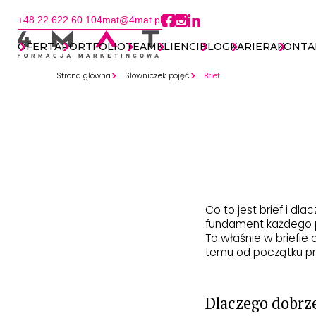
+48 22 622 60 10
4mat@4mat.pl
OFERTA
PORTFOLIO
TEAM
KLIENCI
BLOG
KARIERA
KONTA
Strona główna
Słowniczek pojęć
Brief
Co to jest brief i d
fundament każdego pr
To właśnie w briefie
temu od początku pr
Dlaczego dobrze