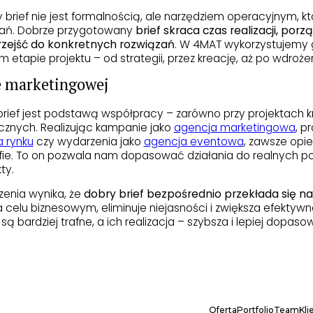
 brief nie jest formalnością, ale narzędziem operacyjnym, 
łań. Dobrze przygotowany
brief skraca czas realizacji, por
przejść do konkretnych rozwiązań
. W 4MAT wykorzystujemy 
 etapie projektu – od strategii, przez kreację, aż po wdrożen
e marketingowej
rief jest podstawą współpracy – zarówno przy projektach k
gicznych. Realizując kampanie jako
agencja marketingowa
, p
 rynku
czy wydarzenia jako
agencja eventowa
, zawsze opi
ie. To on pozwala nam dopasować działania do realnych pot
ty.
enia wynika, że
dobry brief bezpośrednio przekłada się na
a celu biznesowym, eliminuje niejasności i zwiększa efektyw
 są bardziej trafne, a ich realizacja – szybsza i lepiej dop
Oferta
Portfolio
Team
Kli