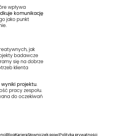
które wpływa
ządkuje komunikację
go jako punkt
ie.
reatywnych, jak
rojekty badawcze
eramy się na dobrze
rzeb klienta
 wyniki projektu
.
ność pracy zespołu.
asowana do oczekiwań
enci
Blog
Kariera
Słowniczek pojęć
Polityka prywatności