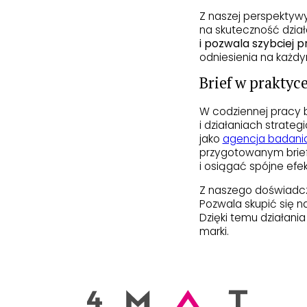
Z naszej perspektywy
na skuteczność dzia
i pozwala szybciej 
odniesienia na każdym
Brief w praktyc
W codziennej pracy b
i działaniach strate
jako
agencja badania
przygotowanym brief
i osiągać spójne efek
Z naszego doświadcz
Pozwala skupić się n
Dzięki temu działania
marki.